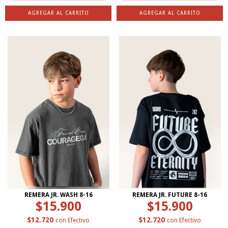
AGREGAR AL CARRITO
AGREGAR AL CARRITO
REMERA JR. WASH 8-16
REMERA JR. FUTURE 8-16
$15.900
$15.900
$12.720
$12.720
con
Efectivo
con
Efectivo