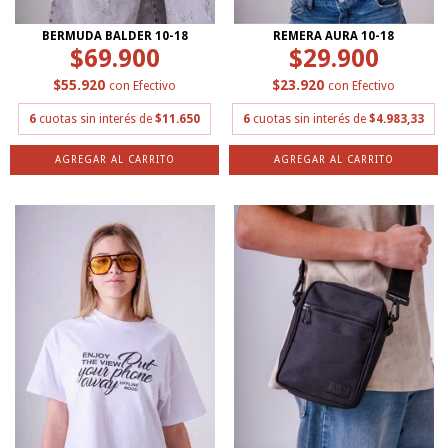
BERMUDA BALDER 10-18
REMERA AURA 10-18
$69.900
$29.900
$55.920
$23.920
con
Efectivo
con
Efectivo
6
cuotas sin interés de
$11.650
6
cuotas sin interés de
$4.983,33
AGREGAR AL CARRITO
AGREGAR AL CARRITO