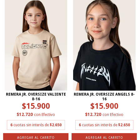
REMERA JR. OVERSIZE VALIENTE
REMERA JR. OVERSIZE ANGELS 8-
8-16
16
$15.900
$15.900
$12.720
$12.720
con
Efectivo
con
Efectivo
6
cuotas sin interés de
$2.650
6
cuotas sin interés de
$2.650
AGREGAR AL CARRITO
AGREGAR AL CARRITO