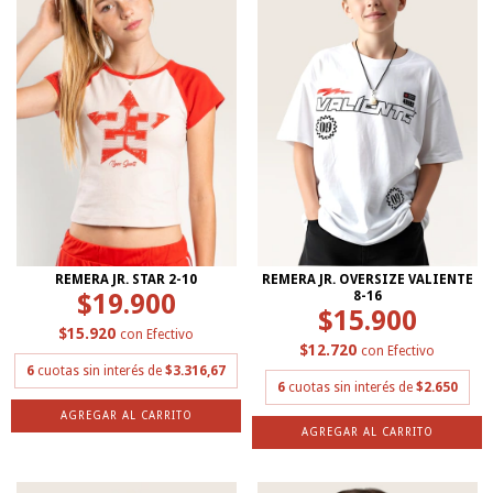
REMERA JR. STAR 2-10
REMERA JR. OVERSIZE VALIENTE
$19.900
8-16
$15.900
$15.920
con
Efectivo
$12.720
con
Efectivo
6
cuotas sin interés de
$3.316,67
6
cuotas sin interés de
$2.650
AGREGAR AL CARRITO
AGREGAR AL CARRITO