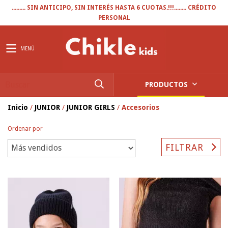
......... SIN ANTICIPO, SIN INTERÉS HASTA 6 CUOTAS.!!!........ CRÉDITO
PERSONAL
MENÚ
PRODUCTOS
Inicio
/
JUNIOR
/
JUNIOR GIRLS
/
Accesorios
Ordenar por
FILTRAR