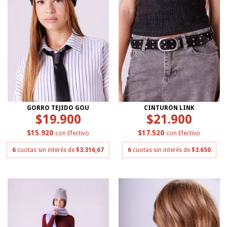
GORRO TEJIDO GOU
CINTURÓN LINK
$19.900
$21.900
$15.920
$17.520
con
Efectivo
con
Efectivo
6
cuotas sin interés de
$3.316,67
6
cuotas sin interés de
$3.650