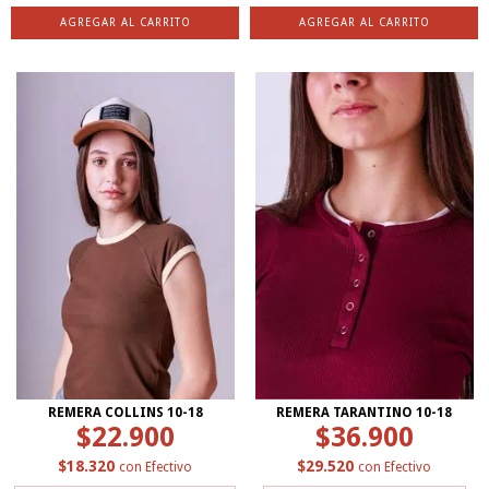
AGREGAR AL CARRITO
AGREGAR AL CARRITO
REMERA COLLINS 10-18
REMERA TARANTINO 10-18
$22.900
$36.900
$18.320
$29.520
con
Efectivo
con
Efectivo