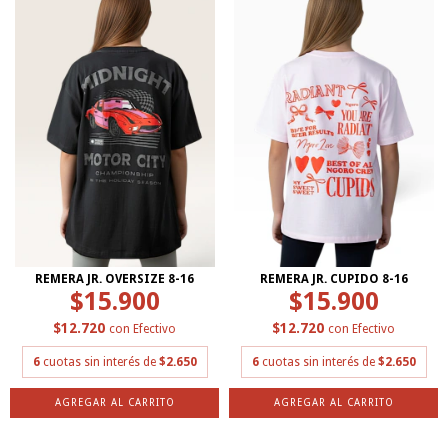
REMERA JR. OVERSIZE 8-16
REMERA JR. CUPIDO 8-16
$15.900
$15.900
$12.720
$12.720
con
Efectivo
con
Efectivo
6
cuotas sin interés de
$2.650
6
cuotas sin interés de
$2.650
AGREGAR AL CARRITO
AGREGAR AL CARRITO